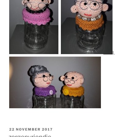
l.
GEPLAATST
22 NOVEMBER 2017
OP