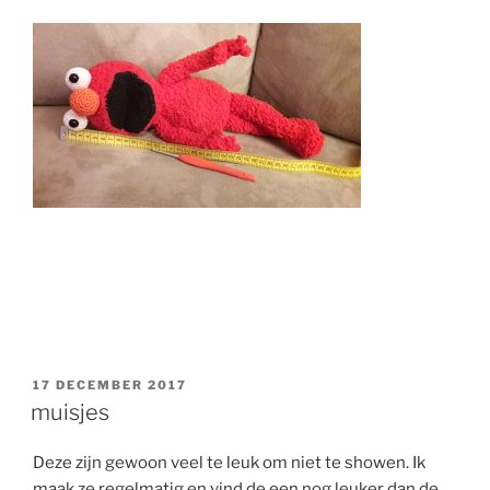
GEPLAATST
17 DECEMBER 2017
OP
muisjes
Deze zijn gewoon veel te leuk om niet te showen. Ik
maak ze regelmatig en vind de een nog leuker dan de