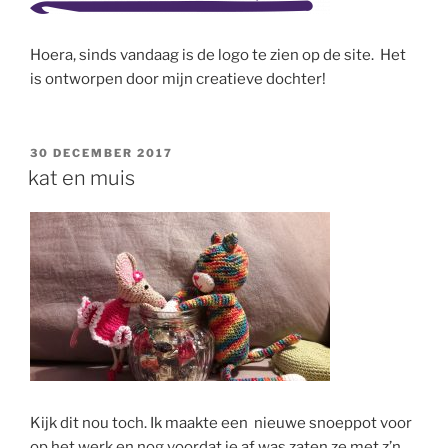
Hoera, sinds vandaag is de logo te zien op de site. Het
is ontworpen door mijn creatieve dochter!
GEPLAATST
30 DECEMBER 2017
OP
kat en muis
Kijk dit nou toch. Ik maakte een nieuwe snoeppot voor
op het werk en nog voordat ie af was zaten ze met z’n