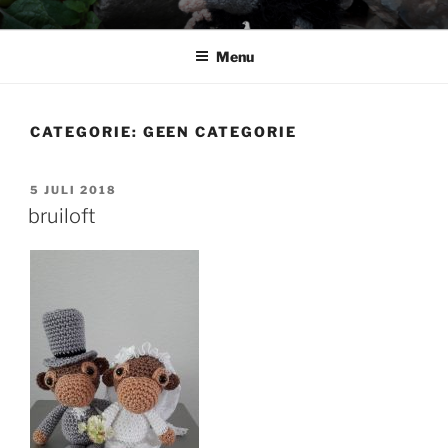
Ga
BABSHOP
Barbara's haak en cadeau winkeltje
naar
Menu
de
inhoud
CATEGORIE:
GEEN CATEGORIE
GEPLAATST
5 JULI 2018
OP
bruiloft