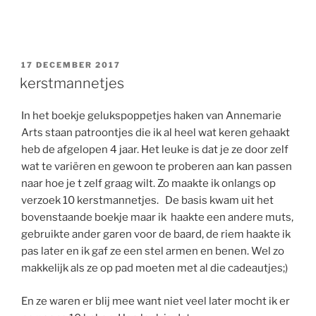
GEPLAATST
17 DECEMBER 2017
OP
kerstmannetjes
In het boekje gelukspoppetjes haken van Annemarie
Arts staan patroontjes die ik al heel wat keren gehaakt
heb de afgelopen 4 jaar. Het leuke is dat je ze door zelf
wat te variëren en gewoon te proberen aan kan passen
naar hoe je t zelf graag wilt. Zo maakte ik onlangs op
verzoek 10 kerstmannetjes. De basis kwam uit het
bovenstaande boekje maar ik haakte een andere muts,
gebruikte ander garen voor de baard, de riem haakte ik
pas later en ik gaf ze een stel armen en benen. Wel zo
makkelijk als ze op pad moeten met al die cadeautjes;)
En ze waren er blij mee want niet veel later mocht ik er