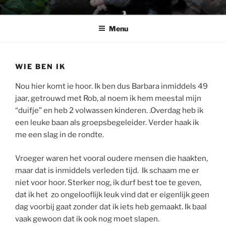
Ga
BABSHOP
Barbara's haak en cadeau winkeltje
naar
Menu
de
inhoud
WIE BEN IK
Nou hier komt ie hoor. Ik ben dus Barbara inmiddels 49
jaar, getrouwd met Rob, al noem ik hem meestal mijn
“duifje” en heb 2 volwassen kinderen. .Overdag heb ik
een leuke baan als groepsbegeleider. Verder haak ik
me een slag in de rondte.
Vroeger waren het vooral oudere mensen die haakten,
maar dat is inmiddels verleden tijd. Ik schaam me er
niet voor hoor. Sterker nog, ik durf best toe te geven,
dat ik het zo ongelooflijk leuk vind dat er eigenlijk geen
dag voorbij gaat zonder dat ik iets heb gemaakt. Ik baal
vaak gewoon dat ik ook nog moet slapen.