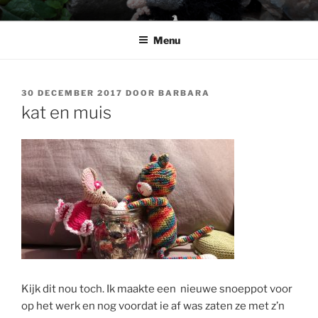
Ga
BABSHOP
Barbara's haak en cadeau winkeltje
naar
Menu
de
inhoud
GEPLAATST
30 DECEMBER 2017
DOOR
BARBARA
OP
kat en muis
Kijk dit nou toch. Ik maakte een nieuwe snoeppot voor
op het werk en nog voordat ie af was zaten ze met z’n