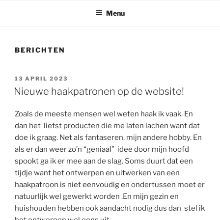
Menu
BERICHTEN
GEPLAATST
13 APRIL 2023
OP
Nieuwe haakpatronen op de website!
Zoals de meeste mensen wel weten haak ik vaak. En
dan het liefst producten die me laten lachen want dat
doe ik graag. Net als fantaseren, mijn andere hobby. En
als er dan weer zo’n “geniaal” idee door mijn hoofd
spookt ga ik er mee aan de slag. Soms duurt dat een
tijdje want het ontwerpen en uitwerken van een
haakpatroon is niet eenvoudig en ondertussen moet er
natuurlijk wel gewerkt worden .En mijn gezin en
huishouden hebben ook aandacht nodig dus dan stel ik
het ontwerpen wel eens uit.