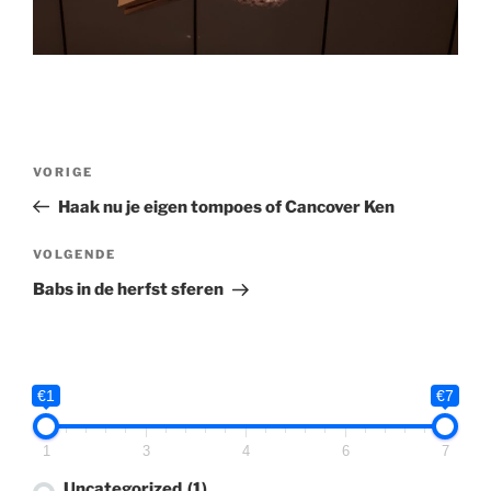
Bericht
Vorig
VORIGE
navigatie
bericht
Haak nu je eigen tompoes of Cancover Ken
Volgend
VOLGENDE
bericht
Babs in de herfst sferen
€1
€7
1
3
4
6
7
Uncategorized
(1)