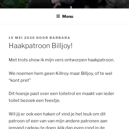
Ga
BABSHOP
Barbara's haak en cadeau winkeltje
naar
Menu
de
inhoud
GEPLAATST
15 MEI 2020
DOOR
BARBARA
OP
Haakpatroon Billjoy!
Met trots show ik mijn vers ontworpen haakpatroon.
We noemen hem geen Killroy maar Billjoy, of te wel
“kont pret”
Dit hoesje past over een toiletrol en maakt van ieder
toilet bezoek een feestje.
Wil jij er ook een haken of vind je het leuk om dit
patroon of een van van mijn andere patronen aan
iemand cadeau te doen, kijk dan even rond in de