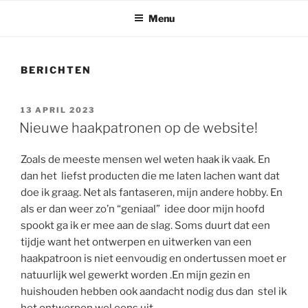
Menu
BERICHTEN
GEPLAATST
13 APRIL 2023
OP
Nieuwe haakpatronen op de website!
Zoals de meeste mensen wel weten haak ik vaak. En
dan het liefst producten die me laten lachen want dat
doe ik graag. Net als fantaseren, mijn andere hobby. En
als er dan weer zo’n “geniaal” idee door mijn hoofd
spookt ga ik er mee aan de slag. Soms duurt dat een
tijdje want het ontwerpen en uitwerken van een
haakpatroon is niet eenvoudig en ondertussen moet er
natuurlijk wel gewerkt worden .En mijn gezin en
huishouden hebben ook aandacht nodig dus dan stel ik
het ontwerpen wel eens uit.