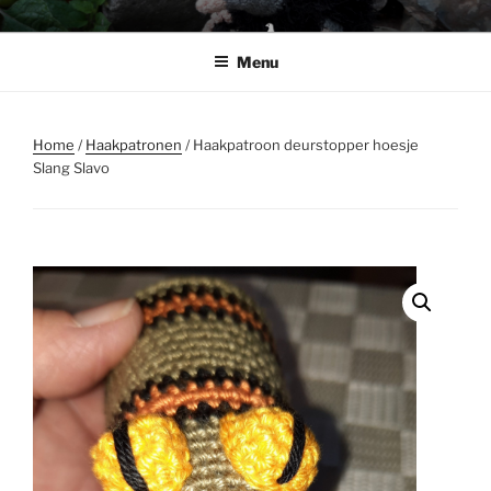
Ga
BABSHOP
Barbara's haak en cadeau winkeltje
naar
Menu
de
inhoud
Home
/
Haakpatronen
/ Haakpatroon deurstopper hoesje
Slang Slavo