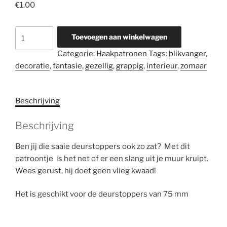
€
1.00
Haakpatroon
Toevoegen aan winkelwagen
deurstopper
Categorie:
Haakpatronen
Tags:
blikvanger
,
hoesje
decoratie
,
fantasie
,
gezellig
,
grappig
,
interieur
,
zomaar
Slang
Slavo
aantal
Beschrijving
Beschrijving
Ben jij die saaie deurstoppers ook zo zat? Met dit
patroontje is het net of er een slang uit je muur kruipt.
Wees gerust, hij doet geen vlieg kwaad!
Het is geschikt voor de deurstoppers van 75 mm