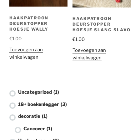
Baby haaksels
(0)
HAAKPATROON
HAAKPATROON
DEURSTOPPER
Boekenleggers
(0)
DEURSTOPPER
HOESJE WALLY
HOESJE SLANG SLAVO
Knuffels
(0)
€
1.00
€
1.00
Toevoegen aan
Toevoegen aan
Herfst
(0)
winkelwagen
winkelwagen
Sleutelhangers
(0)
18+
(2)
lippenstifhoesje
(1)
Uncategorized
(1)
18+ boekenlegger
(3)
decoratie
(1)
Cancover
(1)