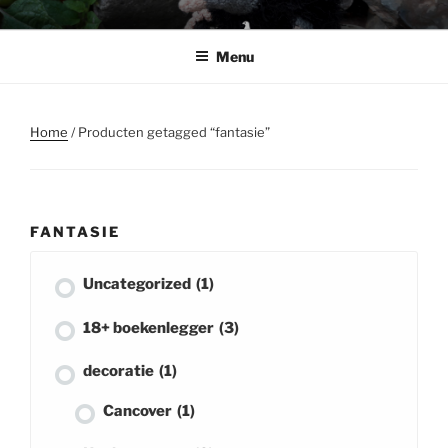
Ga
BABSHOP
Barbara's haak en cadeau winkeltje
naar
Menu
de
inhoud
Home
/ Producten getagged “fantasie”
FANTASIE
Uncategorized
(1)
18+ boekenlegger
(3)
decoratie
(1)
Cancover
(1)