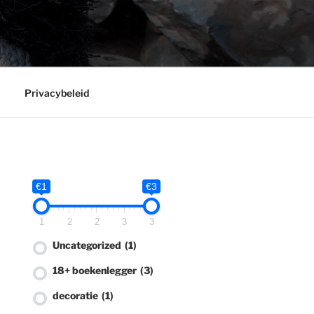
Privacybeleid
€1
€3
1
2
2
3
3
Uncategorized
(1)
18+ boekenlegger
(3)
decoratie
(1)