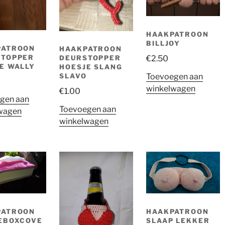
speelgoed
(0)
zomer
(1)
HAAKPATROON
BILLJOY
PATROON
HAAKPATROON
Haaksels
(2)
STOPPER
€
2.50
DEURSTOPPER
E WALLY
HOESJE SLANG
Toevoegen aan
SLAVO
Tissueboxcover
(0)
winkelwagen
€
1.00
gen aan
Toevoegen aan
Baby haaksels
(0)
wagen
winkelwagen
Boekenleggers
(0)
Knuffels
(0)
Herfst
(0)
Sleutelhangers
(0)
PATROON
HAAKPATROON
18+
(2)
EBOXCOVE
SLAAP LEKKER