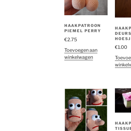
HAAKPATROON
HAAK
PIEMEL PERRY
DEUR
HOESJ
€
2.75
€
1.00
Toevoegen aan
winkelwagen
Toevoe
winkel
HAAK
TISSU