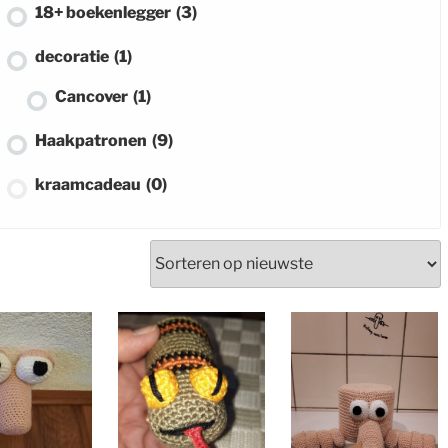
18+ boekenlegger
(3)
decoratie
(1)
Cancover
(1)
Haakpatronen
(9)
kraamcadeau
(0)
lippenbalsem hoesje
(1)
erd
muziekdoosje
(0)
e
pop
(0)
rammelaar
(0)
slabbetje
(0)