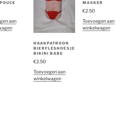
MPOUCE
MASKER
€
2.50
lippenstifhoesje
gen aan
Toevoegen aan
(1)
wagen
winkelwagen
HAAKPATROON
BIERFLESHOESJE
BIKINI BABE
€
2.50
Toevoegen aan
winkelwagen