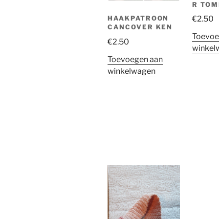
R TO
HAAKPATROON
€
2.50
CANCOVER KEN
Toevoe
€
2.50
winkel
Toevoegen aan
winkelwagen