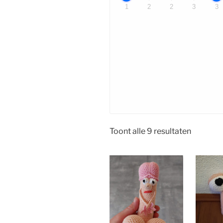
1
2
2
3
3
Gesorte
Toont alle 9 resultaten
op
nieuwst