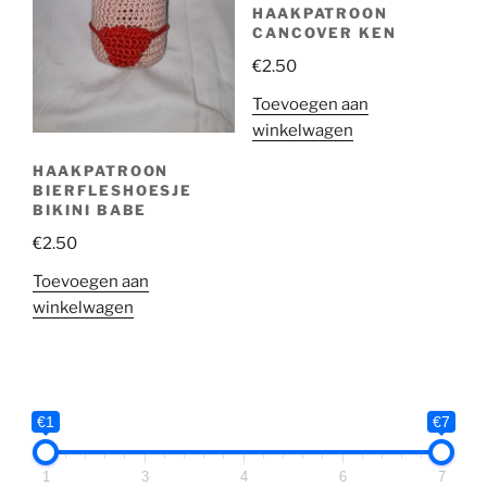
HAAKPATROON
CANCOVER KEN
€
2.50
Toevoegen aan
winkelwagen
HAAKPATROON
BIERFLESHOESJE
BIKINI BABE
€
2.50
Toevoegen aan
winkelwagen
€1
€7
1
3
4
6
7