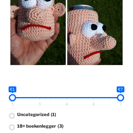
€1
€7
1
3
4
6
7
Uncategorized
(1)
18+ boekenlegger
(3)