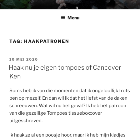
Ga
BABSHOP
Barbara's haak en cadeau winkeltje
naar
Menu
de
inhoud
TAG:
HAAKPATRONEN
GEPLAATST
10 MEI 2020
OP
Haak nu je eigen tompoes of Cancover
Ken
Soms heb ik van die momenten dat ik ongelooflijk trots
ben op mezelf. En dan wil ik dat het liefst van de daken
schreeuwen. Wat wil nu het geval? Ik heb het patroon
van die gezellige Tompoes tissueboxcover
uitgeschreven.
Ik haak ze al een poosje hoor, maar ik heb mijn kladjes