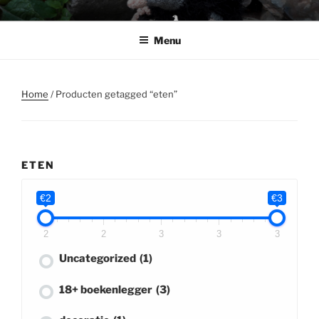
Ga
BABSHOP
Barbara's haak en cadeau winkeltje
naar
Menu
de
inhoud
Home
/ Producten getagged “eten”
ETEN
€2
€3
2
2
3
3
3
Uncategorized
(1)
18+ boekenlegger
(3)