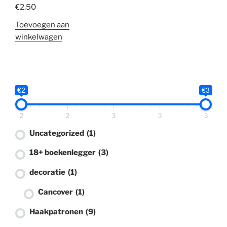
€
2.50
Haaksels
(2)
Toevoegen aan
Tissueboxcover
(0)
winkelwagen
Baby haaksels
(0)
Boekenleggers
(0)
€2
€3
Knuffels
(0)
2
2
3
3
3
Herfst
(0)
Uncategorized
(1)
Sleutelhangers
(0)
18+ boekenlegger
(3)
18+
(2)
decoratie
(1)
lippenstifhoesje
(1)
Cancover
(1)
Haakpatronen
(9)