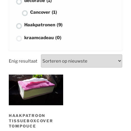
decoratie
(1)
Cancover
(1)
Haakpatronen
(9)
kraamcadeau
(0)
lippenbalsem hoesje
(1)
Enig resultaat
muziekdoosje
(0)
pop
(0)
rammelaar
(0)
slabbetje
(0)
speelgoed
(0)
HAAKPATROON
TISSUEBOXCOVER
TOMPOUCE
zomer
(1)