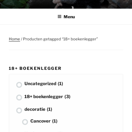
Ga
BABSHOP
Barbara's haak en cadeau winkeltje
naar
Menu
de
inhoud
Home
/ Producten getagged “18+ boekenlegger”
18+ BOEKENLEGGER
Uncategorized
(1)
18+ boekenlegger
(3)
decoratie
(1)
Cancover
(1)