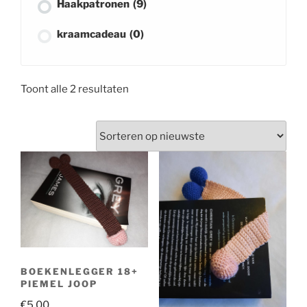
Haakpatronen
(9)
kraamcadeau
(0)
lippenbalsem hoesje
(1)
Gesorteerd
Toont alle 2 resultaten
muziekdoosje
(0)
op
nieuwste
pop
(0)
rammelaar
(0)
slabbetje
(0)
speelgoed
(0)
zomer
(1)
BOEKENLEGGER 18+
Haaksels
(2)
PIEMEL JOOP
Tissueboxcover
(0)
€
5.00