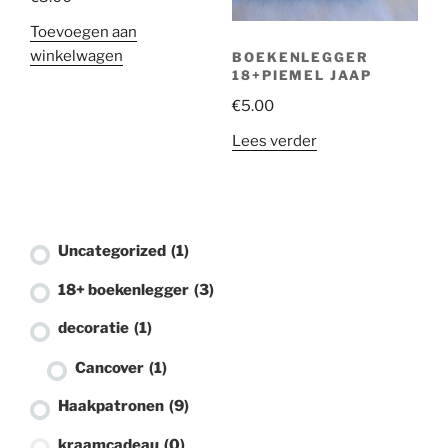
Toevoegen aan
Baby haaksels
(0)
winkelwagen
BOEKENLEGGER
18+PIEMEL JAAP
Boekenleggers
(0)
€
5.00
Knuffels
(0)
Lees verder
Herfst
(0)
Sleutelhangers
(0)
18+
(2)
Uncategorized
(1)
lippenstifhoesje
(1)
18+ boekenlegger
(3)
decoratie
(1)
Cancover
(1)
Haakpatronen
(9)
kraamcadeau
(0)