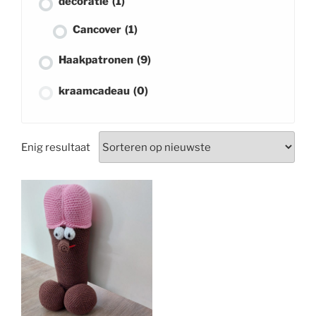
decoratie
(1)
Cancover
(1)
Haakpatronen
(9)
kraamcadeau
(0)
lippenbalsem hoesje
(1)
Enig resultaat
muziekdoosje
(0)
pop
(0)
rammelaar
(0)
slabbetje
(0)
speelgoed
(0)
zomer
(1)