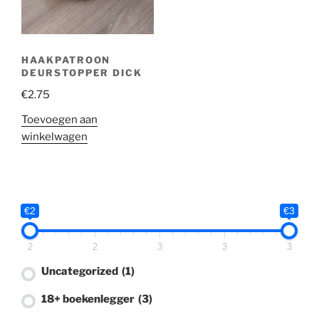
Haaksels
(2)
Tissueboxcover
(0)
HAAKPATROON
DEURSTOPPER DICK
Baby haaksels
(0)
€
2.75
Boekenleggers
(0)
Toevoegen aan
winkelwagen
Knuffels
(0)
Herfst
(0)
Sleutelhangers
(0)
€2
€3
18+
(2)
2
2
3
3
3
lippenstifhoesje
(1)
Uncategorized
(1)
18+ boekenlegger
(3)