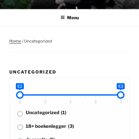
Ga
BABSHOP
Barbara's haak en cadeau winkeltje
naar
Menu
de
inhoud
Home
/ Uncategorized
UNCATEGORIZED
€2
€3
2
2
3
3
3
Uncategorized
(1)
18+ boekenlegger
(3)